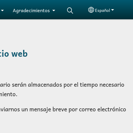
Agradecimientos
Español
Select your langu
tio web
lario serán almacenados por el tiempo necesario
miento.
nviarnos un mensaje breve por correo electrónico